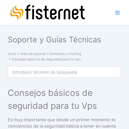
Ir
al
contenido
Main
Menu
Soporte y Guías Técnicas
Inicio
Área de soporte
Dominios y Hosting
Consejos básicos de seguridad para tu Vps
Consejos básicos de
seguridad para tu Vps
Es muy importante que desde un primer momento te
conciencies de la seguridad básica a tener en cuenta