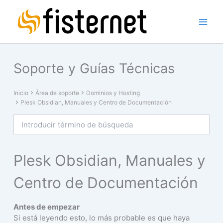
Ir
al
contenido
Main
Menu
Soporte y Guías Técnicas
Inicio
Área de soporte
Dominios y Hosting
Plesk Obsidian, Manuales y Centro de Documentación
Plesk Obsidian, Manuales y
Centro de Documentación
Antes de empezar
Si está leyendo esto, lo más probable es que haya