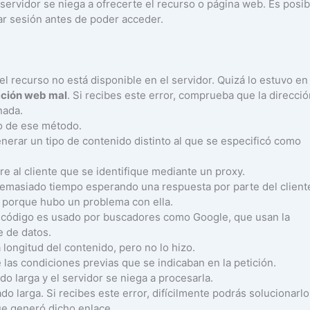
l servidor se niega a ofrecerte el recurso o página web. Es posib
iar sesión antes de poder acceder.
l recurso no está disponible en el servidor. Quizá lo estuvo en 
ección web mal
. Si recibes este error, comprueba que la direcció
nada.
so de ese método.
enerar un tipo de contenido distinto al que se especificó como
ere al cliente que se identifique mediante un proxy.
 demasiado tiempo esperando una respuesta por parte del client
r porque hubo un problema con ella.
te código es usado por buscadores como Google, que usan la
e de datos.
la longitud del contenido, pero no lo hizo.
e las condiciones previas que se indicaban en la petición.
do larga y el servidor se niega a procesarla.
do larga. Si recibes este error, difícilmente podrás solucionarlo
ue generó dicho enlace.