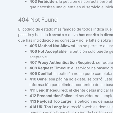
403 Forbidden
: la petición es correcta pero e
que necesites una cuenta en el servicio e inic
404 Not Found
El código de estado más famoso de todos indica que e
pasado y ha sido
borrado
o quizá
has escrito la dir
que has introducido es correcta y no le falta o sobra 
405 Method Not Allowed
: no se permite el u
406 Not Acceptable
: la petición solo puede g
aceptable.
407 Proxy Authentication Required
: se requi
408 Request Timeout
: el servidor ha pasado
409 Conflict
: la petición no se pudo completa
410 Gone
: esa página no existe, se borró. Es
información para eliminar contenido de su bas
411 Length Required
: el cliente debía indicar 
412 Precondition Failed
: el servidor no cumpl
413 Payload Too Large
: la petición es demasia
414 URI Too Long
: la dirección web es demasia
pues no es problema tuyo, sino de la página q