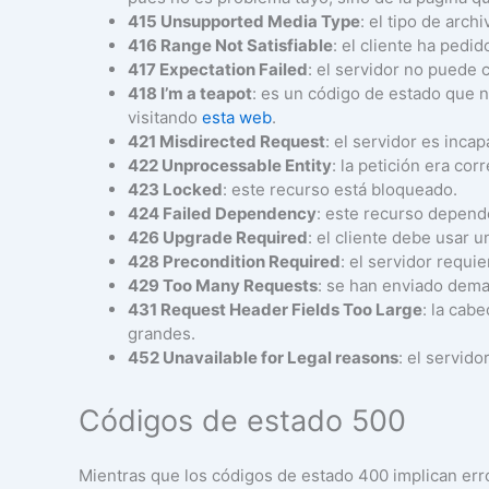
415 Unsupported Media Type
: el tipo de arch
416 Range Not Satisfiable
: el cliente ha pedi
417 Expectation Failed
: el servidor no puede 
418 I’m a teapot
: es un código de estado que n
visitando
esta web
.
421 Misdirected Request
: el servidor es inca
422 Unprocessable Entity
: la petición era cor
423 Locked
: este recurso está bloqueado.
424 Failed Dependency
: este recurso depende
426 Upgrade Required
: el cliente debe usar u
428 Precondition Required
: el servidor requi
429 Too Many Requests
: se han enviado dema
431 Request Header Fields Too Large
: la cab
grandes.
452 Unavailable for Legal reasons
: el servid
Códigos de estado 500
Mientras que los códigos de estado 400 implican error