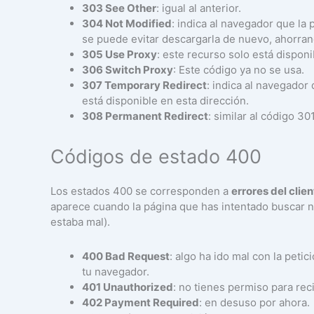
303 See Other
: igual al anterior.
304 Not Modified
: indica al navegador que la 
se puede evitar descargarla de nuevo, ahorra
305 Use Proxy
: este recurso solo está dispon
306 Switch Proxy
: Este código ya no se usa.
307 Temporary Redirect
: indica al navegador
está disponible en esta dirección.
308 Permanent Redirect
: similar al código 3
Códigos de estado 400
Los estados 400 se corresponden a
errores del clie
aparece cuando la página que has intentado buscar no 
estaba mal).
400 Bad Request
: algo ha ido mal con la petic
tu navegador.
401 Unauthorized
: no tienes permiso para rec
402 Payment Required
: en desuso por ahora.