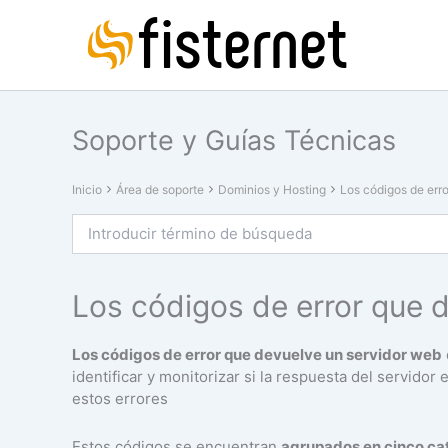
Ir
al
contenido
Soporte y Guías Técnicas
Inicio
Área de soporte
Dominios y Hosting
Los códigos de err
Los códigos de error que 
Los códigos de error que devuelve un servidor web
identificar y monitorizar si la respuesta del servidor
estos errores
Estos códigos se encuentran
agrupados en cinco ca